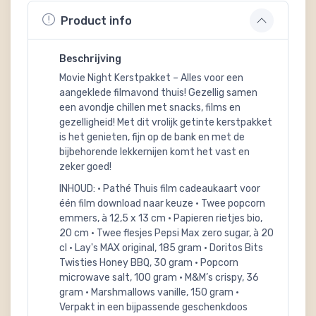
Product info
Beschrijving
Movie Night Kerstpakket – Alles voor een
aangeklede filmavond thuis! Gezellig samen
een avondje chillen met snacks, films en
gezelligheid! Met dit vrolijk getinte kerstpakket
is het genieten, fijn op de bank en met de
bijbehorende lekkernijen komt het vast en
zeker goed!
INHOUD: • Pathé Thuis film cadeaukaart voor
één film download naar keuze • Twee popcorn
emmers, à 12,5 x 13 cm • Papieren rietjes bio,
20 cm • Twee flesjes Pepsi Max zero sugar, à 20
cl • Lay's MAX original, 185 gram • Doritos Bits
Twisties Honey BBQ, 30 gram • Popcorn
microwave salt, 100 gram • M&M’s crispy, 36
gram • Marshmallows vanille, 150 gram •
Verpakt in een bijpassende geschenkdoos