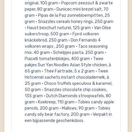
original, 100 gram • Popcorn zeezout & zwarte
peper, 80 gram • Dunicec mini brezel salt, 70
gram • Pipas de la Paz zonnebloempitten, 25
gram • Snazzles cereals honey rings, 250 gram
• Haust beschuit naturel, 125 gram • Van Gilse
suikerstroop, 500 gram • Fjord volkoren
knäckebrod, 250 gram • Don Fernando 4
volkoren wraps , 250 gram • Taco seasoning
mix, 40 gram • Schelpjes pasta, 250 gram •
Piacelli tomatenblokjes, 400 gram • Twee
pakjes Sun Yan Noodles Asian Style chicken, à
65 gram • Thee Fairtrade, 5 x 2 gram • Twee
Hotcemel sachets instant chocolademelk, à
25 gram • Choco truffels speculoos & karamel,
50 gram • Snazzles chocolate chip cookies,
135 gram • Dutch Diamonds stroopwafels, 80
gram • Koekreep, 110 gram • Tobies candy apple
pencils, 200 gram • Mallows, 90 gram • Tobies
candy oily bear factory, 200 gram • Verpakt in
een bijpassende geschenkdoos