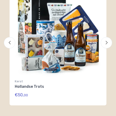
Kerst
Ke
Hollandse Trots
Ha
€50,
€5
00