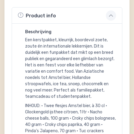
Product info
Beschrijving
Een kerstpakket, kleurrijk, boordevol zoete,
zoute én internationale lekkernijen. Dit is
duidelijk een funpakket dat mikt op een breed
publiek en gegarandeerd een glimlach bezorgt.
Het is een feest voor elke liefhebber van
variatie en comfort food. Van Aziatische
noedels tot Amstel bier, Hollandse
stroopwafels, ice tea, snoep, chocomelk en
nog veel meer. Perfect als familiepakket,
teamcadeau of studentenpakket.
INHOUD: • Twee flesjes Amstel bier, à 30 cl •
Glockengold ijsthee citroen, 1 ltr • Nacho
cheese balls, 100 gram • Croky chips bolognese,
40 gram • Croky chips paprika, 40 gram •
Pinda’s Jalapeno, 70 gram • Tuc crackers